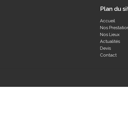
Plan du si
Accueil
Nos Prestatio
Nos Lieux
Actualités
Devis
Contact
FERMER
Formule du midi
Votre commande
Votre panier est vide.
Aucun article dans le panier.