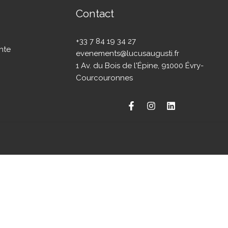
Contact
+33 7 84 19 34 27
nte
evenements@lucusaugusti.fr
1 Av. du Bois de l'Épine, 91000 Évry-
Courcouronnes
SÉLECTIONNER LES OPTIONS
De
13,50
€