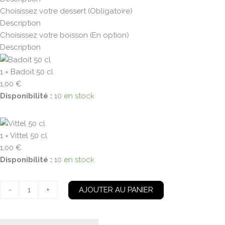
Formule
Choisissez votre dessert (Obligatoire)
du
Description
midi
Choisissez votre boisson (En option)
Description
1 × Badoit 50 cl
1,00
€
Disponibilité :
10 en stock
1 × Vittel 50 cl
1,00
€
Disponibilité :
10 en stock
-
+
AJOUTER AU PANIER