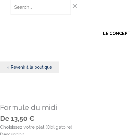
Aller
Search
au
…
contenu
LE CONCEPT
< Revenir à la boutique
Formule du midi
De
13,50
€
quantité
Choisissez votre plat (Obligatoire)
de
Description