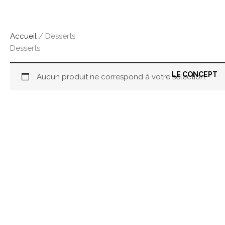
Aller
au
contenu
Accueil
/ Desserts
Desserts
LE CONCEPT
Aucun produit ne correspond à votre sélection.