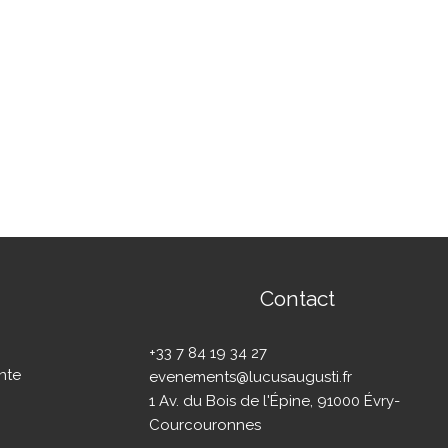
Contact
+33 7 84 19 34 27
nte
evenements@lucusaugusti.fr
1 Av. du Bois de l'Épine, 91000 Évry-
Courcouronnes